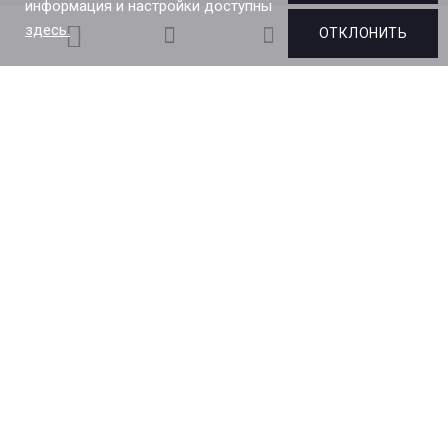
информация и настройки доступны
здесь.
ОТКЛОНИТЬ
Напишите нам в Telegram
hello@present-simple.by