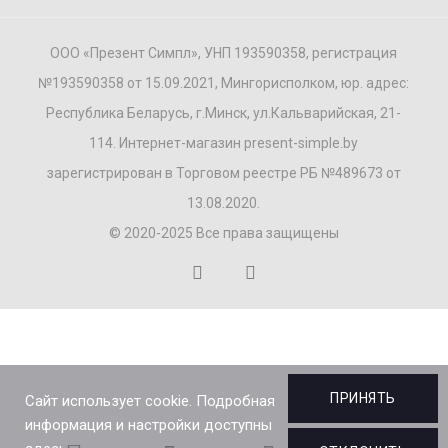
ООО «Презент Симпл», УНП 193590358, регистрация
№193590358 от 15.09.2021, Мингорисполком, юр. адрес:
Республика Беларусь, г.Минск, ул.Кальварийская, 21-
114. Интернет-магазин present-simple.by
зарегистрирован в Торговом реестре РБ №489673 от
13.08.2020.
© 2020-2025 Все права защищены
ПРИНЯТЬ
Сайт использует cookie. Подробная
информация и настройки доступны