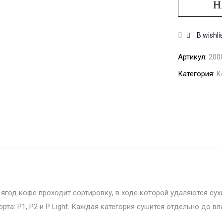
Н
В wishli
Артикул:
200
Категория:
К
ягод кофе проходит сортировку, в ходе которой удаляются сух
та: P1, P2 и P Light. Каждая категория сушится отдельно до в