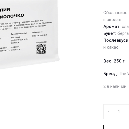
Сбалансиров
шоколад.
Аромат:
сла
Букет:
берга
Послевкуси
и какао
Вес: 250 г
Бренд:
The 
2 в наличии
-