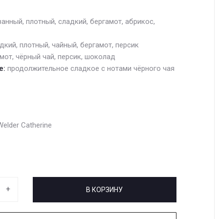
анный, плотный, сладкий, бергамот, абрикос,
дкий, плотный, чайный, бергамот, персик
мот, чёрный чай, персик, шоколад
е:
продолжительное сладкое с нотами чёрного чая
Welder Catherine
+
В КОРЗИНУ