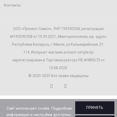
Контакты
ООО «Презент Симпл», УНП 193590358, регистрация
№193590358 от 15.09.2021, Мингорисполком, юр. адрес:
Республика Беларусь, г.Минск, ул.Кальварийская, 21-
114. Интернет-магазин present-simple.by
зарегистрирован в Торговом реестре РБ №489673 от
13.08.2020.
© 2020-2025 Все права защищены
ПРИНЯТЬ
Сайт использует cookie. Подробная
информация и настройки доступны