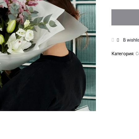
В wishli
Категория:
С