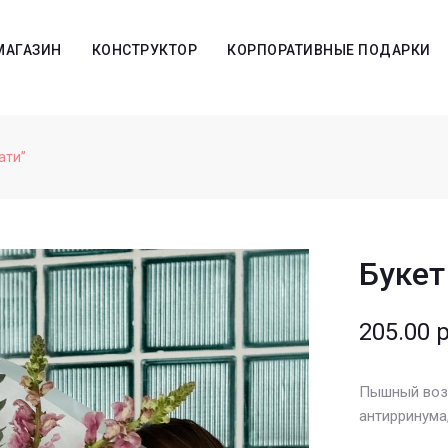
МАГАЗИН
КОНСТРУКТОР
КОРПОРАТИВНЫЕ ПОДАРКИ
ати”
Букет
205.00
р
Пышный возд
антирринума,