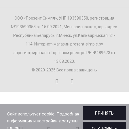
ООО «Презент Симпл», УНП 193590358, регистрация
№193590358 от 15.09.2021, Мингорисполком, юр. адрес:
Республика Беларусь, г.Минск, ул.Кальварийская, 21-
114. Интернет-магазин present-simple.by
зарегистрирован в Торговом реестре РБ №489673 от
13.08.2020.
© 2020-2025 Все права защищены
ПРИНЯТЬ
Сайт использует cookie. Подробная
информация и настройки доступны
здесь.
ОТКЛОНИТЬ