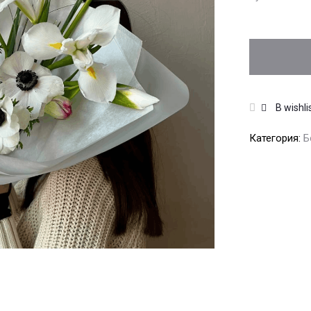
В wishli
Категория:
Б