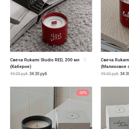
Свеча Rukami Studio RED, 200 мл
Свеча Rukami
(Каберне)
(Малиновое 
49.00
руб.
34.30
руб.
49.00
руб.
34.3
-30%