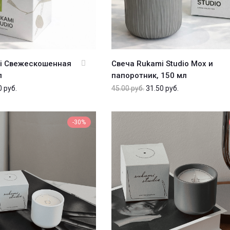
i Свежескошенная
Свеча Rukami Studio Мох и
л
папоротник, 150 мл
0
руб.
45.00
руб.
31.50
руб.
-30%