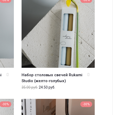
-30%
-30%
i
Набор столовых свечей Rukami
Studio (желто-голубых)
35.00
руб.
24.50
руб.
-30%
-30%