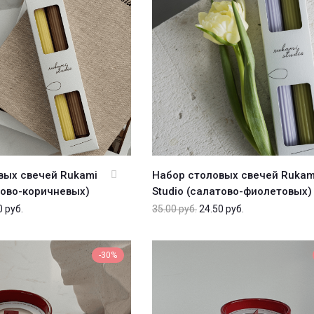
вых свечей Rukami
Набор столовых свечей Rukam
тово-коричневых)
Studio (салатово-фиолетовых)
0
руб.
35.00
руб.
24.50
руб.
-30%