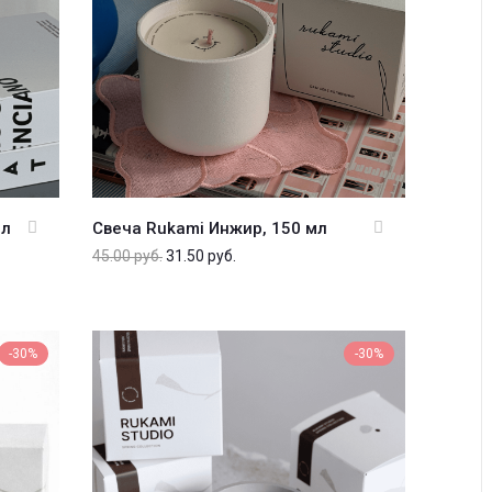
мл
Свеча Rukami Инжир, 150 мл
45.00
руб.
31.50
руб.
-30%
-30%