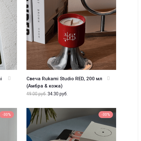
i
Свеча Rukami Studio RED, 200 мл
(Амбра & кожа)
49.00
руб.
34.30
руб.
-30%
-30%