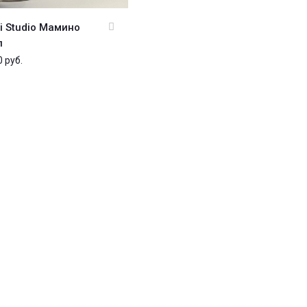
i Studio Мамино
л
0
руб.