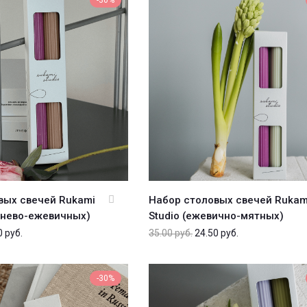
-30%
вых свечей Rukami
Набор столовых свечей Rukam
ичнево-ежевичных)
Studio (ежевично-мятных)
0
руб.
35.00
руб.
24.50
руб.
-30%