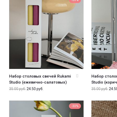
-30%
Набор столовых свечей Rukami
Набор столо
Studio (ежевично-салатовых)
Studio (кор
35.00
руб.
24.50
руб.
35.00
руб.
24.5
-30%