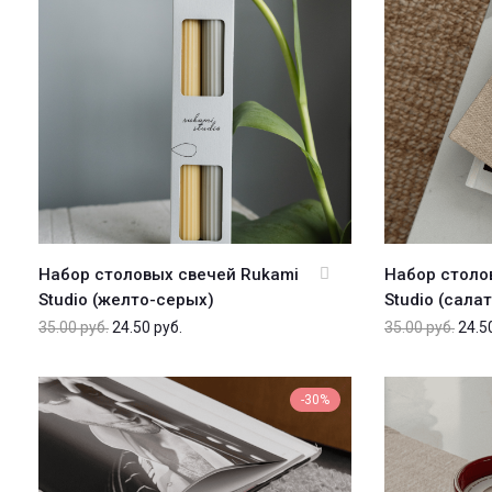
Набор столовых свечей Rukami
Набор столо
Studio (желто-серых)
Studio (сала
35.00
руб.
24.50
руб.
35.00
руб.
24.5
-30%